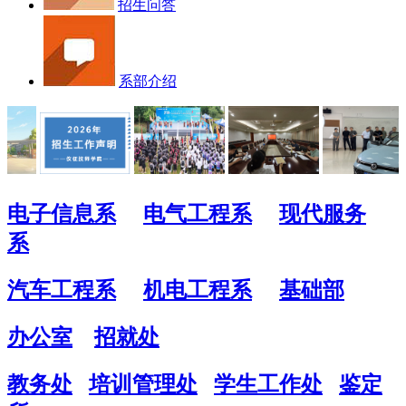
招生问答
系部介绍
电子信息系
电气工程系
现代服务
系
汽车工程系
机电工程系
基础部
办公室
招就处
教务处
培训管理处
学生工作处
鉴定