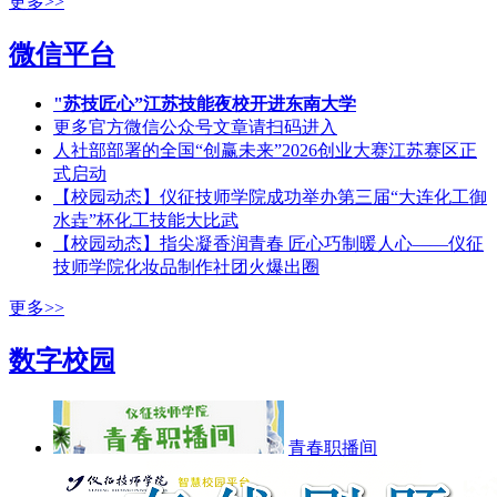
更多>>
微信平台
"苏技匠心”江苏技能夜校开进东南大学
更多官方微信公众号文章请扫码进入
人社部部署的全国“创赢未来”2026创业大赛江苏赛区正
式启动
【校园动态】仪征技师学院成功举办第三届“大连化工御
水垚”杯化工技能大比武
【校园动态】指尖凝香润青春 匠心巧制暖人心——仪征
技师学院化妆品制作社团火爆出圈
更多>>
数字校园
青春职播间