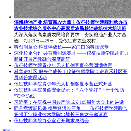
深耕粮油产业 培育新农力量｜仪征技师学院顺利承办市
农业技术综合服务中心高素质农民粮油栽培技术培训班
为深入落实高素质农民培育要求，夯实粮油产业人才基
础，7月23日—25日，受仪征市农业农村...
科创润童心 科技伴成长——家门口的科技课堂
深化校企合作 共育新能源英才 ——仪征技师学院赴正力
新能开展产教融合深度调研
仪征技师学院青少年无人机创客夏令营圆满收官
科普进社区 服务伴成长｜仪征技师学院走进嘉禾社区开
展科普志愿活动
仪征技师学院青少年无人机创客夏令营正式开营
仪征技师学院暑假安全提示： “ 六个管好 ” “ 十个预防
”安全防线
习近平：在庆祝中国共产党成立105周年大会上的讲话
同舟竞渡展风采 携手逐浪长三角——仪征技师学院联合
扬州工业职业技术学院出战长三角龙舟邀请赛
仪征技师学院办公室召开期末总结会