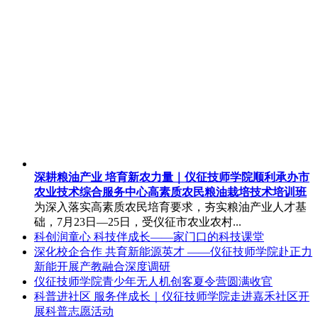
深耕粮油产业 培育新农力量｜仪征技师学院顺利承办市
农业技术综合服务中心高素质农民粮油栽培技术培训班
为深入落实高素质农民培育要求，夯实粮油产业人才基
础，7月23日—25日，受仪征市农业农村...
科创润童心 科技伴成长——家门口的科技课堂
深化校企合作 共育新能源英才 ——仪征技师学院赴正力
新能开展产教融合深度调研
仪征技师学院青少年无人机创客夏令营圆满收官
科普进社区 服务伴成长｜仪征技师学院走进嘉禾社区开
展科普志愿活动