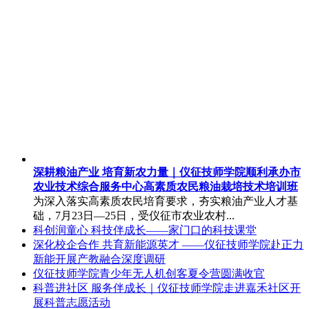
深耕粮油产业 培育新农力量｜仪征技师学院顺利承办市
农业技术综合服务中心高素质农民粮油栽培技术培训班
为深入落实高素质农民培育要求，夯实粮油产业人才基
础，7月23日—25日，受仪征市农业农村...
科创润童心 科技伴成长——家门口的科技课堂
深化校企合作 共育新能源英才 ——仪征技师学院赴正力
新能开展产教融合深度调研
仪征技师学院青少年无人机创客夏令营圆满收官
科普进社区 服务伴成长｜仪征技师学院走进嘉禾社区开
展科普志愿活动