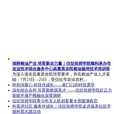
深耕粮油产业 培育新农力量｜仪征技师学院顺利承办市
农业技术综合服务中心高素质农民粮油栽培技术培训班
为深入落实高素质农民培育要求，夯实粮油产业人才基
础，7月23日—25日，受仪征市农业农村...
科创润童心 科技伴成长——家门口的科技课堂
深化校企合作 共育新能源英才 ——仪征技师学院赴正力
新能开展产教融合深度调研
仪征技师学院青少年无人机创客夏令营圆满收官
科普进社区 服务伴成长｜仪征技师学院走进嘉禾社区开
展科普志愿活动