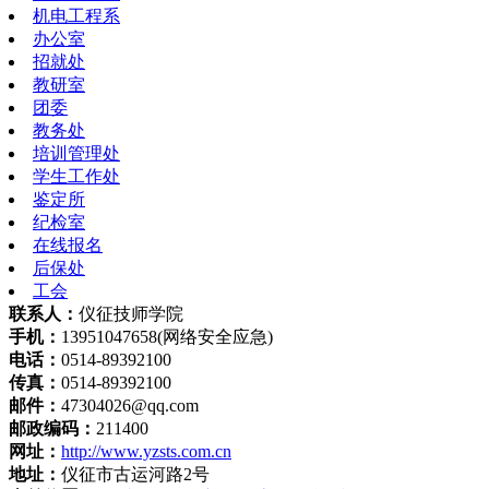
机电工程系
办公室
招就处
教研室
团委
教务处
培训管理处
学生工作处
鉴定所
纪检室
在线报名
后保处
工会
联系人：
仪征技师学院
手机：
13951047658(网络安全应急)
电话：
0514-89392100
传真：
0514-89392100
邮件：
47304026@qq.com
邮政编码：
211400
网址：
http://www.yzsts.com.cn
地址：
仪征市古运河路2号