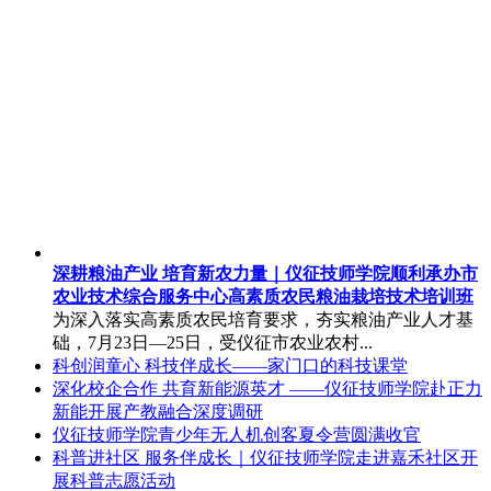
深耕粮油产业 培育新农力量｜仪征技师学院顺利承办市
农业技术综合服务中心高素质农民粮油栽培技术培训班
为深入落实高素质农民培育要求，夯实粮油产业人才基
础，7月23日—25日，受仪征市农业农村...
科创润童心 科技伴成长——家门口的科技课堂
深化校企合作 共育新能源英才 ——仪征技师学院赴正力
新能开展产教融合深度调研
仪征技师学院青少年无人机创客夏令营圆满收官
科普进社区 服务伴成长｜仪征技师学院走进嘉禾社区开
展科普志愿活动