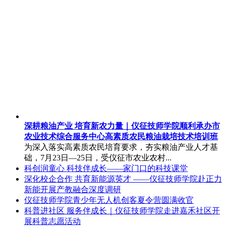
深耕粮油产业 培育新农力量｜仪征技师学院顺利承办市
农业技术综合服务中心高素质农民粮油栽培技术培训班
为深入落实高素质农民培育要求，夯实粮油产业人才基
础，7月23日—25日，受仪征市农业农村...
科创润童心 科技伴成长——家门口的科技课堂
深化校企合作 共育新能源英才 ——仪征技师学院赴正力
新能开展产教融合深度调研
仪征技师学院青少年无人机创客夏令营圆满收官
科普进社区 服务伴成长｜仪征技师学院走进嘉禾社区开
展科普志愿活动