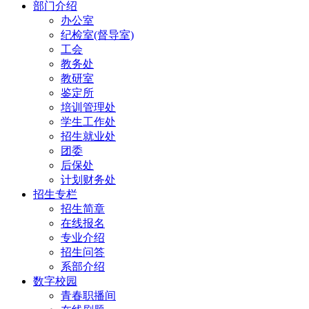
部门介绍
办公室
纪检室(督导室)
工会
教务处
教研室
鉴定所
培训管理处
学生工作处
招生就业处
团委
后保处
计划财务处
招生专栏
招生简章
在线报名
专业介绍
招生问答
系部介绍
数字校园
青春职播间