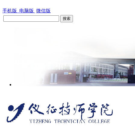
手机版
电脑版
微信版