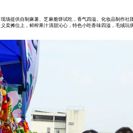
团现场提供自制麻薯、芝麻脆饼试吃，香气四溢。化妆品制作社
级义卖摊位上，鲜榨果汁清甜沁心，特色小吃香味四溢，毛绒玩